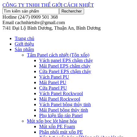
CÔNG TY TNHH THẾ GIỚI CÁCH NHIỆT
Hotline (24/7)
0909 501 368
Email
cachnhietshv@gmail.com
7/41 Đại Lộ Bình Dương, Thuận An, Bình Dương
Trang chủ
Giới thiệu
Sản phẩm
Tấm Panel cách nhiệt (Tôn xốp)
Vách panel EPS chậm cháy
Mái Panel EPS châm cháy
Cửa Panel EPS chậm cháy
Vách Panel PU
Mái Panel PU
Cửa Panel PU
Vách Panel Rockwool
Mái Panel Rockwool
Vách Panel bông thủy tinh
Mái Panel bông thủy tinh
Phụ kiện lắp ráp Panel
Mút xốp bọc lót hàng hóa
Mút xốp PE Foam
Phân phối mút xốp PE