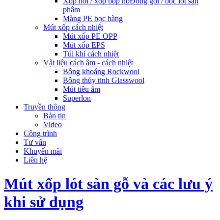
Xốp hơi / xốp bóp nổ
Đóng gói / bọc lót sản
phâm
Màng PE bọc hàng
Mút xốp cách nhiệt
Mút xốp PE OPP
Mút xốp EPS
Túi khí cách nhiệt
Vật liệu cách âm - cách nhiệt
Bông khoáng Rockwool
Bông thủy tinh Glasswool
Mút tiêu âm
Superlon
Truyền thông
Bản tin
Video
Công trình
Tư vấn
Khuyến mãi
Liên hệ
Mút xốp lót sàn gỗ và các lưu ý
khi sử dụng