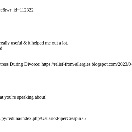
free&wr_id=112322
really useful & it helped me out a lot.
ed
ss During Divorce: https://relief-from-allergies.blogspot.com/2023/0
hat you're speaking about!
na.py/reduna/index.php/Usuario:PiperCrespin75