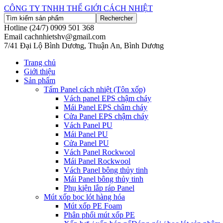
CÔNG TY TNHH THẾ GIỚI CÁCH NHIỆT
Hotline (24/7)
0909 501 368
Email
cachnhietshv@gmail.com
7/41 Đại Lộ Bình Dương, Thuận An, Bình Dương
Trang chủ
Giới thiệu
Sản phẩm
Tấm Panel cách nhiệt (Tôn xốp)
Vách panel EPS chậm cháy
Mái Panel EPS châm cháy
Cửa Panel EPS chậm cháy
Vách Panel PU
Mái Panel PU
Cửa Panel PU
Vách Panel Rockwool
Mái Panel Rockwool
Vách Panel bông thủy tinh
Mái Panel bông thủy tinh
Phụ kiện lắp ráp Panel
Mút xốp bọc lót hàng hóa
Mút xốp PE Foam
Phân phối mút xốp PE