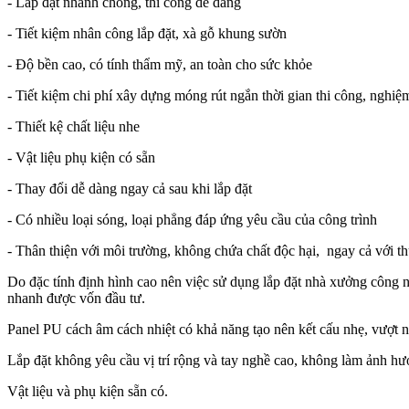
- Lắp đặt nhanh chóng, thi công dễ dàng
- Tiết kiệm nhân công lắp đặt, xà gỗ khung sườn
- Độ bền cao, có tính thẩm mỹ, an toàn cho sức khỏe
- Tiết kiệm chi phí xây dựng móng rút ngắn thời gian thi công, nghiệ
- Thiết kệ chất liệu nhe
- Vật liệu phụ kiện có sẵn
- Thay đổi dễ dàng ngay cả sau khi lắp đặt
- Có nhiều loại sóng, loại phẳng đáp ứng yêu cầu của công trình
- Thân thiện với môi trường, không chứa chất độc hại, ngay cả với t
Do đặc tính định hình cao nên việc sử dụng lắp đặt nhà xưởng công n
nhanh được vốn đầu tư.
Panel PU cách âm cách nhiệt có khả năng tạo nên kết cấu nhẹ, vượt nh
Lắp đặt không yêu cầu vị trí rộng và tay nghề cao, không làm ảnh hư
Vật liệu và phụ kiện sẵn có.