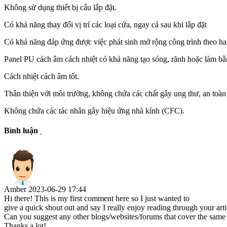
Không sử dụng thiết bị cẩu lắp đặt.
Có khả năng thay đổi vị trí các loại cửa, ngay cả sau khi lắp đặt
Có khả năng đáp ứng được việc phát sinh mở rộng công trình theo ha
Panel PU cách âm cách nhiệt có khả năng tạo sóng, rãnh hoặc làm bằ
Cách nhiệt cách âm tốt.
Thân thiện với môi trường, không chứa các chất gây ung thư, an toà
Không chứa các tác nhân gây hiệu ứng nhà kính (CFC).
Bình luận
Amber
2023-06-29 17:44
Hi there! This is my first comment here so I just wanted to
give a quick shout out and say I really enjoy reading through your arti
Can you suggest any other blogs/websites/forums that cover the same 
Thanks a lot!