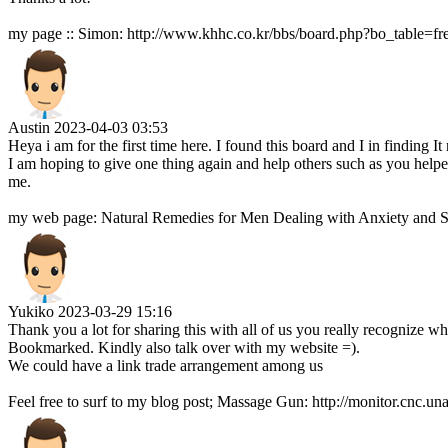
my page :: Simon: http://www.khhc.co.kr/bbs/board.php?bo_table=
Austin
2023-04-03 03:53
Heya i am for the first time here. I found this board and I in finding It 
I am hoping to give one thing again and help others such as you help
me.
my web page: Natural Remedies for Men Dealing with Anxiety and Stre
Yukiko
2023-03-29 15:16
Thank you a lot for sharing this with all of us you really recognize w
Bookmarked. Kindly also talk over with my website =).
We could have a link trade arrangement among us
Feel free to surf to my blog post; Massage Gun: http://monitor.cnc.u