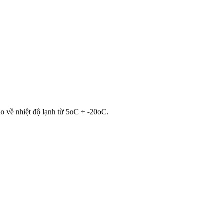
o về nhiệt độ lạnh từ 5oC ÷ -20oC.