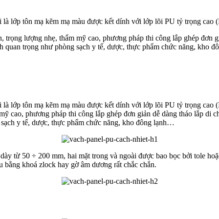
là lớp tôn mạ kẽm mạ màu được kết dính với lớp lõi PU tỷ trọng cao (
n, trọng lượng nhẹ, thẩm mỹ cao, phương pháp thi công lắp ghép đơn gi
h quan trọng như phòng sạch y tế, dược, thực phẩm chức năng, kho 
 là lớp tôn mạ kẽm mạ màu được kết dính với lớp lõi PU tỷ trọng cao 
ẩm mỹ cao, phương pháp thi công lắp ghép đơn giản dễ dàng tháo lắp di
 sạch y tế, dược, thực phẩm chức năng, kho đông lạnh…
ộ dày từ 50 ÷ 200 mm, hai mặt trong và ngoài được bao bọc bởi tole h
u bằng khoá zlock hay gờ âm dương rất chắc chắn.