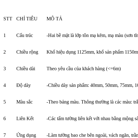
STT
CHỈ TIÊU
MÔ TẢ
1
Cấu trúc
-Hai bề mặt là lớp tôn mạ kẽm, mạ màu (sơn tĩ
2
Chiều rộng
Khổ hiệu dụng 1125mm, khổ sản phẩm 1150
3
Chiều dài
Theo yêu cầu của khách hàng (<=6m)
4
Độ dày
-Chiều dày sản phẩm: 40mm, 50mm, 75mm,
5
Màu sắc
-Theo bảng màu. Thông thường là các màu: t
6
Liên Kết
-Các tấm tường liên kết với nhau bằng mộng 
7
Ứng dụng
-Làm tường bao che bên ngoài, vách ngăn, trầ