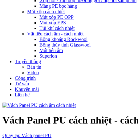
Xốp hơi / xốp bóp nổ
Đóng gói / bọc lót sản phâm
Màng PE bọc hàng
Mút xốp cách nhiệt
Mút xốp PE OPP
Mút xốp EPS
Túi khí cách nhiệt
Vật liệu cách âm - cách nhiệt
Bông khoáng Rockwool
Bông thủy tinh Glasswool
Mút tiêu âm
Superlon
Truyền thông
Bản tin
Video
Công trình
Tư vấn
Khuyến mãi
Liên hệ
Vách Panel PU cách nhiệt - các
Quay lại: Vách panel PU