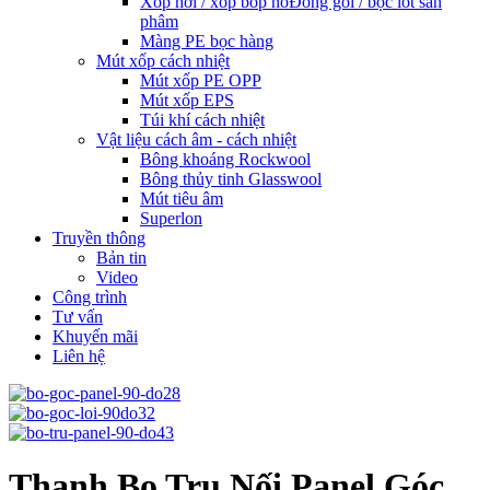
Xốp hơi / xốp bóp nổ
Đóng gói / bọc lót sản
phâm
Màng PE bọc hàng
Mút xốp cách nhiệt
Mút xốp PE OPP
Mút xốp EPS
Túi khí cách nhiệt
Vật liệu cách âm - cách nhiệt
Bông khoáng Rockwool
Bông thủy tinh Glasswool
Mút tiêu âm
Superlon
Truyền thông
Bản tin
Video
Công trình
Tư vấn
Khuyến mãi
Liên hệ
Thanh Bo Trụ Nối Panel Góc