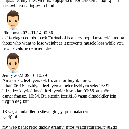
https://healthy-lifestylehub.blogspot.com/2023/02/managing-hair-
loss-while-dealing-with.html
Flielioma
2022-11-14 00:56
cialis viagra combo pack Turinabol is a very popular steroid among
those who want to lose weight as it prevents muscle loss while you
re on a calorie deficient diet
Jenny
2022-09-16 10:29
Amatör kız lezbiyen. 04:15. amatör büyük horoz
tuhaf. 06:16. lezbiyen lezbiyen anneler lezbiyen seks 16:37.
hd video kaydedilmedi lezbiyenler kısraklar. 09:56. amatör
esmer fransız. 10:54. Bu sitenin içeriği18 yaşın altındakiler için
uygun değildir.
18 yaş altındakilerin siteye giriş yapmamaları ve
içeriğini.
my web page; retro daddy granny: https://sactratturarte.it/4u2qq