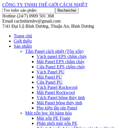
CÔNG TY TNHH THẾ GIỚI CÁCH NHIỆT
Hotline (24/7)
0909 501 368
Email
cachnhietshv@gmail.com
7/41 Đại Lộ Bình Dương, Thuận An, Bình Dương
Trang chủ
Giới thiệu
Sản phẩm
Tấm Panel cách nhiệt (Tôn xốp)
Vách panel EPS chậm cháy
Mái Panel EPS châm cháy
Cửa Panel EPS chậm cháy
Vách Panel PU
Mái Panel PU
Cửa Panel PU
Vách Panel Rockwool
Mái Panel Rockwool
Vách Panel bông thủy tinh
Mái Panel bông thủy tinh
Phụ kiện lắp ráp Panel
Mút xốp bọc lót hàng hóa
Mút xốp PE Foam
Phân phối mút xốp PE