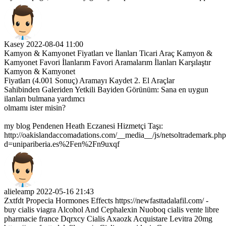
Kasey
2022-08-04 11:00
Kamyon & Kamyonet Fiyatları ve İlanları Ticari Araç Kamyon &
Kamyonet Favori İlanlarım Favori Aramalarım İlanları Karşılaştır
Kamyon & Kamyonet
Fiyatları (4.001 Sonuç) Aramayı Kaydet 2. El Araçlar
Sahibinden Galeriden Yetkili Bayiden Görünüm: Sana en uygun
ilanları bulmana yardımcı
olmamı ister misin?
my blog Pendenen Heath Eczanesi Hizmetçi Taşı:
http://oakislandaccomadations.com/__media__/js/netsoltrademark.ph
d=unipariberia.es%2Fen%2Fn9uxqf
alieleamp
2022-05-16 21:43
Zxtfdt Propecia Hormones Effects https://newfasttadalafil.com/ -
buy cialis viagra Alcohol And Cephalexin Nuoboq cialis vente libre
pharmacie france Dqrxcy Cialis Axaozk Acquistare Levitra 20mg