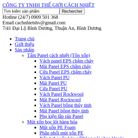
CÔNG TY TNHH THẾ GIỚI CÁCH NHIỆT
Hotline (24/7)
0909 501 368
Email
cachnhietshv@gmail.com
7/41 Đại Lộ Bình Dương, Thuận An, Bình Dương
Trang chủ
Giới thiệu
Sản phẩm
Tấm Panel cách nhiệt (Tôn xốp)
Vách panel EPS chậm cháy
Mái Panel EPS châm cháy
Cửa Panel EPS chậm cháy
Vách Panel PU
Mái Panel PU
Cửa Panel PU
Vách Panel Rockwool
Mái Panel Rockwool
Vách Panel bông thủy tinh
Mái Panel bông thủy tinh
Phụ kiện lắp ráp Panel
Mút xốp bọc lót hàng hóa
Mút xốp PE Foam
Phân phối mút xốp PE