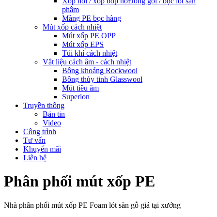
Xốp hơi / xốp bóp nổ
Đóng gói / bọc lót sản
phâm
Màng PE bọc hàng
Mút xốp cách nhiệt
Mút xốp PE OPP
Mút xốp EPS
Túi khí cách nhiệt
Vật liệu cách âm - cách nhiệt
Bông khoáng Rockwool
Bông thủy tinh Glasswool
Mút tiêu âm
Superlon
Truyền thông
Bản tin
Video
Công trình
Tư vấn
Khuyến mãi
Liên hệ
Phân phối mút xốp PE
Nhà phân phối mút xốp PE Foam lót sàn gỗ giá tại xưởng