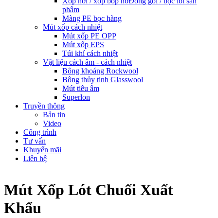
Xốp hơi / xốp bóp nổ
Đóng gói / bọc lót sản
phâm
Màng PE bọc hàng
Mút xốp cách nhiệt
Mút xốp PE OPP
Mút xốp EPS
Túi khí cách nhiệt
Vật liệu cách âm - cách nhiệt
Bông khoáng Rockwool
Bông thủy tinh Glasswool
Mút tiêu âm
Superlon
Truyền thông
Bản tin
Video
Công trình
Tư vấn
Khuyến mãi
Liên hệ
Mút Xốp Lót Chuối Xuất
Khẩu