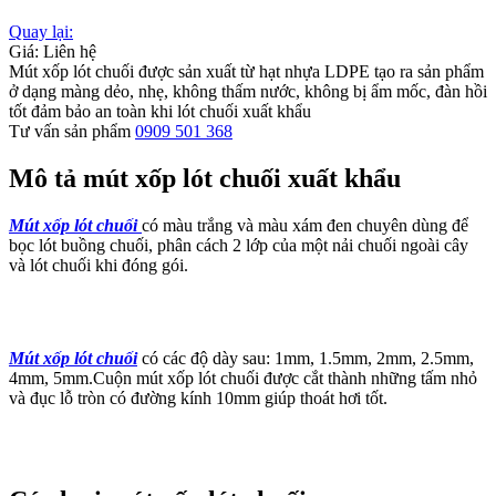
Quay lại:
Giá: Liên hệ
Mút xốp lót chuối được sản xuất từ hạt nhựa LDPE tạo ra sản phẩm
ở dạng màng dẻo, nhẹ, không thấm nước, không bị ẩm mốc, đàn hồi
tốt đảm bảo an toàn khi lót chuối xuất khẩu
Tư vấn sản phẩm
0909 501 368
Mô tả mút xốp lót chuối xuất khẩu
Mút xốp lót chuối
có màu trắng và màu xám đen chuyên dùng để
bọc lót buồng chuối, phân cách 2 lớp của một nải chuối ngoài cây
và lót chuối khi đóng gói.
Mút xốp lót chuối
có các độ dày sau: 1mm, 1.5mm, 2mm, 2.5mm,
4mm, 5mm.Cuộn mút xốp lót chuối được cắt thành những tấm nhỏ
và đục lỗ tròn có đường kính 10mm giúp thoát hơi tốt.