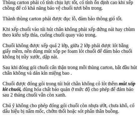
Thùng carton phải có tính chịu lực tốt, có tính ổn định cao khi xếp
chồng để có khả năng bảo vệ chuối tươi bên trong.
Thành thùng carton phải được đục lỗ, đảm bảo thông gió tốt.
Khi xếp chuối vào túi hút chân không phải xếp đứng nải hay chùm
theo kiểu xếp thìa, cuống chuối quay vào trong.
Chuối không được xếp quá 2 lớp, giữa 2 lớp phải được lót bằng
giấy mềm, nên dùng mút xốp pe foam lót chuối để đảm bảo chuối
không bị trầy xước, dập nát.
Sau khi đóng gói chuối cẩn thận trong mỗi thùng carton, bắt đầu hút
chân không và dán kín miệng bao .
Chuối được đóng gói trong túi hút chân không có lót thêm
mút xốp
lót chuối,
dùng hóa chất bảo quản ở mức độ cho phép để đảm bảo
sau 2 tháng chuối vẫn còn xanh.
Chú ý không cho phép đóng gói chuối còn nhựa ướt, chưa khô, có
dấu hiệu bị nấm mốc, chớm thối hoặc sót phân thân buồng.