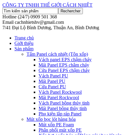
CÔNG TY TNHH THẾ GIỚI CÁCH NHIỆT
Hotline (24/7)
0909 501 368
Email
cachnhietshv@gmail.com
7/41 Đại Lộ Bình Dương, Thuận An, Bình Dương
Trang chủ
Giới thiệu
Sản phẩm
Tấm Panel cách nhiệt (Tôn xốp)
Vách panel EPS chậm cháy
Mái Panel EPS châm cháy
Cửa Panel EPS chậm cháy
Vách Panel PU
Mái Panel PU
Cửa Panel PU
Vách Panel Rockwool
Mái Panel Rockwool
Vách Panel bông thủy tinh
Mái Panel bông thủy tinh
Phụ kiện lắp ráp Panel
Mút xốp bọc lót hàng hóa
Mút xốp PE Foam
Phân phối mút xốp PE