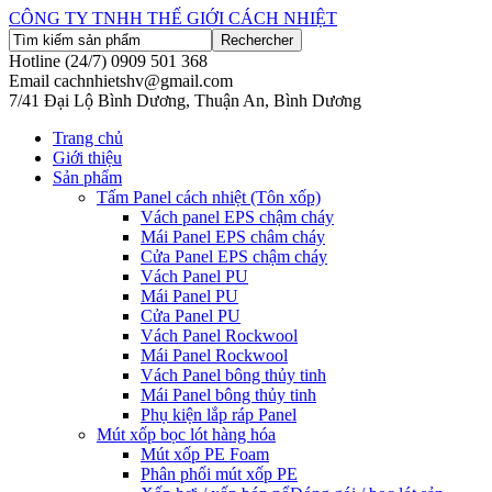
CÔNG TY TNHH THẾ GIỚI CÁCH NHIỆT
Hotline (24/7)
0909 501 368
Email
cachnhietshv@gmail.com
7/41 Đại Lộ Bình Dương, Thuận An, Bình Dương
Trang chủ
Giới thiệu
Sản phẩm
Tấm Panel cách nhiệt (Tôn xốp)
Vách panel EPS chậm cháy
Mái Panel EPS châm cháy
Cửa Panel EPS chậm cháy
Vách Panel PU
Mái Panel PU
Cửa Panel PU
Vách Panel Rockwool
Mái Panel Rockwool
Vách Panel bông thủy tinh
Mái Panel bông thủy tinh
Phụ kiện lắp ráp Panel
Mút xốp bọc lót hàng hóa
Mút xốp PE Foam
Phân phối mút xốp PE