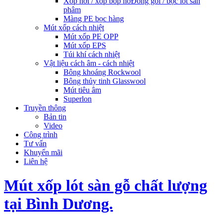
Xốp hơi / xốp bóp nổ
Đóng gói / bọc lót sản
phâm
Màng PE bọc hàng
Mút xốp cách nhiệt
Mút xốp PE OPP
Mút xốp EPS
Túi khí cách nhiệt
Vật liệu cách âm - cách nhiệt
Bông khoáng Rockwool
Bông thủy tinh Glasswool
Mút tiêu âm
Superlon
Truyền thông
Bản tin
Video
Công trình
Tư vấn
Khuyến mãi
Liên hệ
Mút xốp lót sàn gỗ chất lượng
tại Bình Dương.